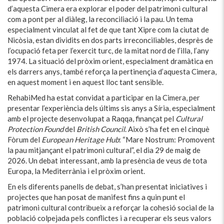
d’aquesta Cimera era explorar el poder del patrimoni cultural
com a pont per al diàleg, la reconciliació i la pau. Un tema
especialment vinculat al fet de que tant Xipre com la ciutat de
Nicòsia, estan dividits en dos parts irreconciliables, desprès de
l’ocupació feta per l’exercit turc, de la mitat nord de l’illa, l’any
1974. La situació del pròxim orient, especialment dramàtica en
els darrers anys, també reforça la pertinençia d’aquesta Cimera,
en aquest moment i en aquest lloc tant sensible.
RehabiMed ha estat convidat a participar en la Cimera, per
presentar l’experiència dels últims sis anys a Síria, especialment
amb el projecte desenvolupat a Raqqa, finançat pel
Cultural
Protection Found
del
British Council
. Això s’ha fet en el cinquè
Fòrum del
European Heritage Hub
: “Mare Nostrum: Promovent
la pau mitjançant el patrimoni cultural”, el dia 29 de maig de
2026. Un debat interessant, amb la presència de veus de tota
Europa, la Mediterrània i el pròxim orient.
En els diferents panells de debat, s’han presentat iniciatives i
projectes que han posat de manifest fins a quin punt el
patrimoni cultural contribueix a reforçar la cohesió social de la
població colpejada pels conflictes i a recuperar els seus valors