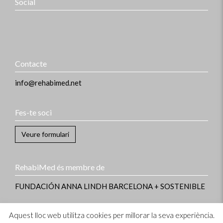
Social
Contacte
info@rehabimed.net
Fes-te soci
Veure formulari
RehabiMed és membre de
FUNDACIÓN ANNA LINDH
BARCELONA + SOSTENIBLE
Aquest lloc web utilitza cookies per millorar la seva experiència.
Informació legal
–
Avís legal i política de privacitat
–
Política de cookies
–