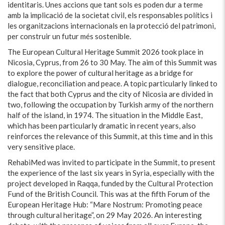
identitaris. Unes accions que tant sols es poden dur a terme
amb la implicació de la societat civil, els responsables polítics i
les organitzacions internacionals en la protecció del patrimoni,
per construir un futur més sostenible.
The European Cultural Heritage Summit 2026 took place in
Nicosia, Cyprus, from 26 to 30 May. The aim of this Summit was
to explore the power of cultural heritage as a bridge for
dialogue, reconciliation and peace. A topic particularly linked to
the fact that both Cyprus and the city of Nicosia are divided in
two, following the occupation by Turkish army of the northern
half of the island, in 1974. The situation in the Middle East,
which has been particularly dramatic in recent years, also
reinforces the relevance of this Summit, at this time and in this
very sensitive place.
RehabiMed was invited to participate in the Summit, to present
the experience of the last six years in Syria, especially with the
project developed in Raqqa, funded by the Cultural Protection
Fund of the British Council. This was at the fifth Forum of the
European Heritage Hub: “Mare Nostrum: Promoting peace
through cultural heritage”, on 29 May 2026. An interesting