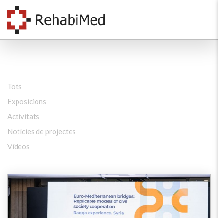
Tots
Exposicions
Activitats
Notícies de projectes
Vídeos