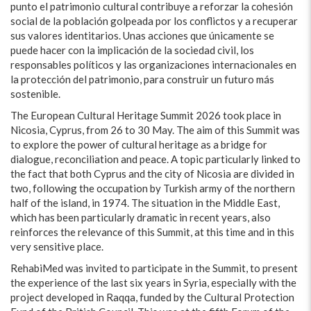
punto el patrimonio cultural contribuye a reforzar la cohesión
social de la población golpeada por los conflictos y a recuperar
sus valores identitarios. Unas acciones que únicamente se
puede hacer con la implicación de la sociedad civil, los
responsables políticos y las organizaciones internacionales en
la protección del patrimonio, para construir un futuro más
sostenible.
The European Cultural Heritage Summit 2026 took place in
Nicosia, Cyprus, from 26 to 30 May. The aim of this Summit was
to explore the power of cultural heritage as a bridge for
dialogue, reconciliation and peace. A topic particularly linked to
the fact that both Cyprus and the city of Nicosia are divided in
two, following the occupation by Turkish army of the northern
half of the island, in 1974. The situation in the Middle East,
which has been particularly dramatic in recent years, also
reinforces the relevance of this Summit, at this time and in this
very sensitive place.
RehabiMed was invited to participate in the Summit, to present
the experience of the last six years in Syria, especially with the
project developed in Raqqa, funded by the Cultural Protection