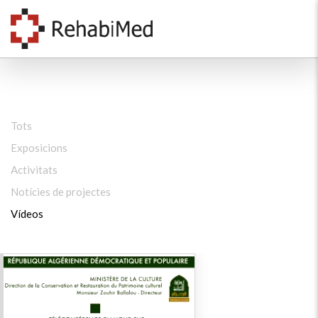
Tots
Exposicions
Activitats
Notícies de projectes
Vídeos