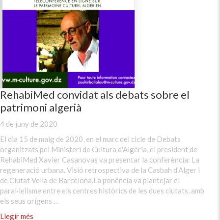
RehabiMed convidat als debats sobre el
patrimoni algerià
4 de juny de 2020
El dia 15 de maig de 2020, en el marc del cicle de Debats
organitzats pel Ministeri de Cultura d'Algèria, el president de
RehabiMed Xavier Casanovas va presentar la conferència: La
regeneració urbana. Visió retrospectiva de la Casbah d'Alger i
de Ciutat Vella de Barcelona.La ponència va plantejar el
paral·lelisme entre els centres històrics de les dues ciutats, amb
els seus orígens …
Llegir més