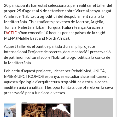
20 participants han estat seleccionats per realitzar el taller del
proper 25 d’agost al 6 de setembre sobre Viure al penya-segat.
Anàlisi de l’hàbitat troglodític i del despoblament rural a la
Mediterrània. Els estudiants provenen de Marroc, Argèlia,
Tunisia, Palestina, Líban, Turquia, Itàlia i França. Gràcies a
l’
ACEID
s’han concedit 10 beques per ser països de la regió
MENA (Middle East and North Africa).
Aquest taller és el punt de partida d’un ampli projecte
internacional Projecte de recerca, documentació i preservació
de patrimoni cultural sobre l’hàbitat trogolodític a la conca de
la Mediterrània.
L’objectiu d’aquest projecte, liderat per RehabiMed, UNICA,
EPSEB-UPC i ICOMOS espanya, es estudiar sistemàticament
aquesta tipologia d’arquitectura trogoldítica a tota la conca
mediterrània i analitzar l les oportunitats que ofereix en la seva
preservació per a funcions diverses.