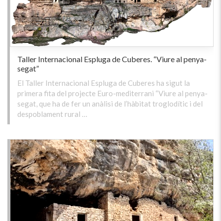
Taller Internacional Espluga de Cuberes. “Viure al penya-
segat”
El Taller Internacional Espluga de Cuberes ha sigut la
primera fita del projecte Euro-mediterrani “Viure al penya-
segat, que ha de fer un anàlisi de l’hàbitat troglodític i del
despoblament rural …