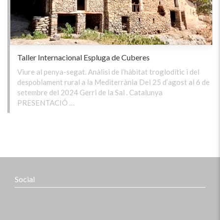
Taller Internacional Espluga de Cuberes
Viure al penya-segat. Anàlisi de l’hàbitat troglodític i del
despoblament rural a la Mediterrània Del 25 d’agost al 6 de
setembre del 2024 Gerri de la Sal . Catalunya
PRESENTACIÓ …
Social