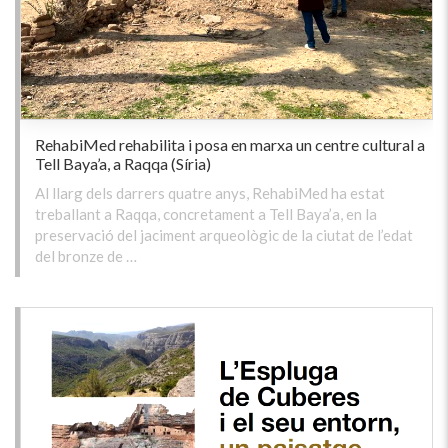
RehabiMed rehabilita i posa en marxa un centre cultural a
Tell Baya’a, a Raqqa (Síria)
Al llarg dels darrers quatre anys, RehabiMed ha estat
treballant a Raqqa, concretament a Tell Baya’a, en la
preservació del jaciment arqueològic de la ciutat de l’edat
del bronze de …