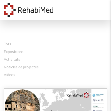
Tots
Exposicions
Activitats
Notícies de projectes
Vídeos