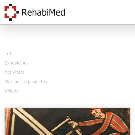
Tots
Exposicions
Activitats
Notícies de projectes
Vídeos