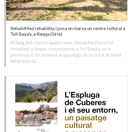
RehabiMed rehabilita i posa en marxa un centre cultural a
Tell Baya’a, a Raqqa (Síria)
Al llarg dels darrers quatre anys, RehabiMed ha estat
treballant a Raqqa, concretament a Tell Baya’a, en la
preservació del jaciment arqueològic de la ciutat de l’edat
del bronze de …