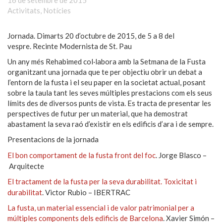
16 de setembre de 2015
Activitats
,
Notícies
Jornada. Dimarts 20 d’octubre de 2015, de 5 a 8 del
vespre. Recinte Modernista de St. Pau
Un any més Rehabimed col·labora amb la Setmana de la Fusta
organitzant una jornada que te per objectiu obrir un debat a
l’entorn de la fusta i el seu paper en la societat actual, posant
sobre la taula tant les seves múltiples prestacions com els seus
límits des de diversos punts de vista. Es tracta de presentar les
perspectives de futur per un material, que ha demostrat
abastament la seva raó d’existir en els edificis d’ara i de sempre.
Presentacions de la jornada
El bon comportament de la fusta front del foc
.
Jorge Blasco –
Arquitecte
El tractament de la fusta per la seva durabilitat. Toxicitat i
durabilitat
.
Victor Rubio – IBERTRAC
La fusta, un material essencial i de valor patrimonial per a
múltiples components dels edificis de Barcelona
. Xavier Simón –