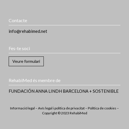
Contacte
info@rehabimed.net
Fes-te soci
Veure formulari
RehabiMed és membre de
FUNDACIÓN ANNA LINDH
BARCELONA + SOSTENIBLE
Informació legal
–
Avís legal i política de privacitat
–
Política de cookies
–
Copyright © 2023 RehabiMed