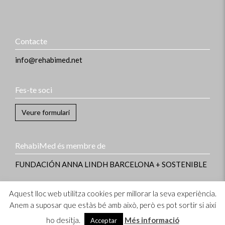
Contacte
info@rehabimed.net
Fes-te soci
Veure formulari
RehabiMed és membre de
FUNDACIÓN ANNA LINDH
BARCELONA + SOSTENIBLE
Aquest lloc web utilitza cookies per millorar la seva experiència.
Informació legal
–
Avís legal i política de privacitat
–
Política de cookies
–
Copyright © 2023 RehabiMed
Anem a suposar que estàs bé amb això, però es pot sortir si així
ho desitja.
Més informació
Acceptar