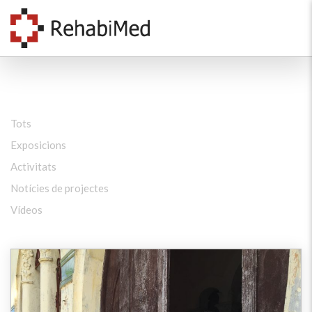
Tots
Exposicions
Activitats
Notícies de projectes
Vídeos