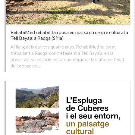
RehabiMed rehabilita i posa en marxa un centre cultural a
Tell Baya’a, a Raqqa (Síria)
Al llarg dels darrers quatre anys, RehabiMed ha estat
treballant a Raqqa, concretament a Tell Baya’a, en la
preservació del jaciment arqueològic de la ciutat de l’edat
del bronze de …