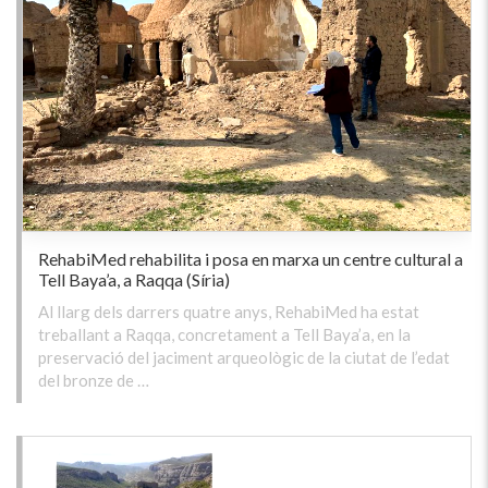
RehabiMed rehabilita i posa en marxa un centre cultural a
Tell Baya’a, a Raqqa (Síria)
Al llarg dels darrers quatre anys, RehabiMed ha estat
treballant a Raqqa, concretament a Tell Baya’a, en la
preservació del jaciment arqueològic de la ciutat de l’edat
del bronze de …