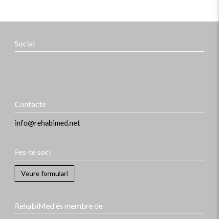
Social
Contacte
info@rehabimed.net
Fes-te soci
Veure formulari
RehabiMed és membre de