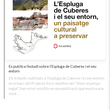
Es publica l’estudi sobre l’Espluga de Cuberes i el seu
entorn
Els treballs realitzats a l’Espluga de Cuberes i el seu entorn,
en el marc del Projecte Euro-mediterrani “Viure al penya-
segat”, han estat recollits en una publicació que mostra una
visió …