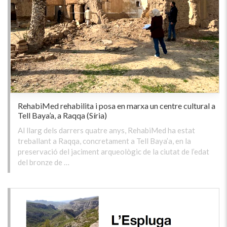
RehabiMed rehabilita i posa en marxa un centre cultural a
Tell Baya’a, a Raqqa (Síria)
Al llarg dels darrers quatre anys, RehabiMed ha estat
treballant a Raqqa, concretament a Tell Baya’a, en la
preservació del jaciment arqueològic de la ciutat de l’edat
del bronze de …