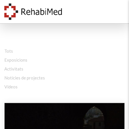
Tots
Exposicions
Activitats
Notícies de projectes
Vídeos