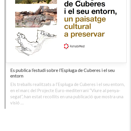
Es publica l’estudi sobre l’Espluga de Cuberes i el seu
entorn
Els treballs realitzats a l’Espluga de Cuberes i el seu entorn,
en el marc del Projecte Euro-mediterrani “Viure al penya-
segat”, han estat recollits en una publicació que mostra una
visió …