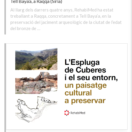
Tell Baya’a, a Raqqa (Síria)
Al llarg dels darrers quatre anys, RehabiMed ha estat
treballant a Raqqa, concretament a Tell Baya’a, en la
preservació del jaciment arqueològic de la ciutat de l’edat
del bronze de …