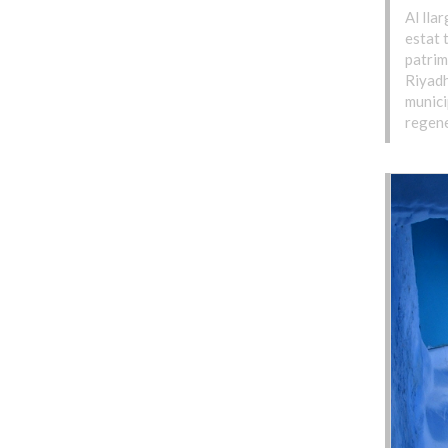
Al lla
estat t
patrim
Riyadh
munici
regene