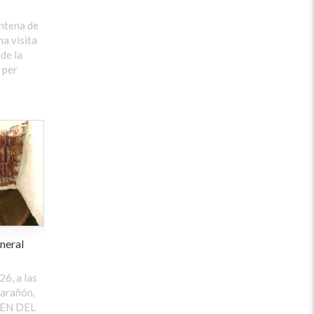
antena de
na visita
 de la
 per
neral
26, a las
arañón,
DEN DEL