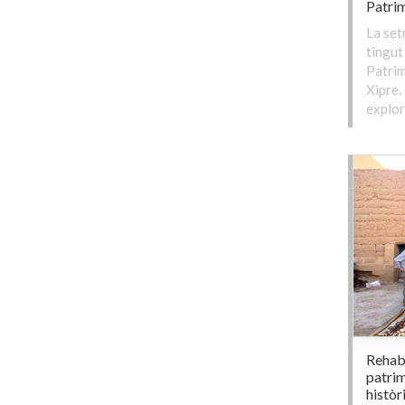
Patrim
La set
tingut
Patrim
Xipre.
explor
Rehabi
patrim
històr