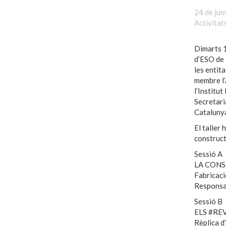
24 de jun
Activitat
Dimarts 1
d’ESO de 
les entit
membre l’
l’Institu
Secretari
Catalunya
El taller 
construct
Sessió A
LA CONS
Fabricaci
Responsab
Sessió B
ELS #RE
Rèplica d