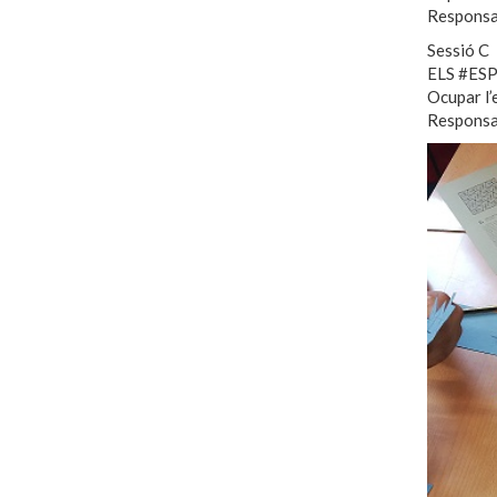
Responsa
Sessió C
ELS #ES
Ocupar l’e
Responsab