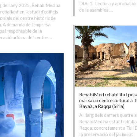
DIA: 1. Lectura y aprobación
rg de l’any 2025, RehabiMed ha
de la asamblea …
reballant en l’estudi d’edificis
onials del centre històric de
. A demanda de l’empresa
pal responsable de la
ració urbana del centre …
RehabiMed rehabilita i pos
marxa un centre cultural a T
Baya’a, a Raqqa (Síria)
Al llarg dels darrers quatre a
RehabiMed ha estat treballa
Raqqa, concretament a Tell B
la preservació del jaciment