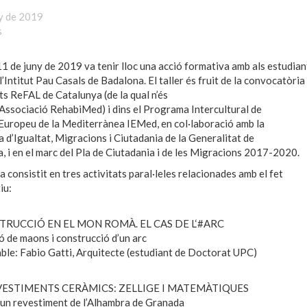
y de 2019
s
1 de juny de 2019 va tenir lloc una acció formativa amb als estudian
l’Intitut Pau Casals de Badalona. El taller és fruit de la convocatòria
ats ReFAL de Catalunya (de la qual n’és
Associació RehabiMed) i dins el Programa Intercultural de
t Europeu de la Mediterrànea IEMed, en col·laboració amb la
a d’Igualtat, Migracions i Ciutadania de la Generalitat de
, i en el marc del Pla de Ciutadania i de les Migracions 2017-2020.
ha consistit en tres activitats paral·leles relacionades amb el fet
iu:
TRUCCIÓ EN EL MON ROMÀ. EL CAS DE L‘#ARC
ó de maons i construcció d’un arc
le: Fabio Gatti, Arquitecte (estudiant de Doctorat UPC)
VESTIMENTS CERÀMICS: ZELLIGE I MATEMÀTIQUES
’un revestiment de l’Alhambra de Granada