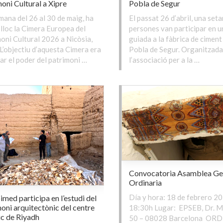
oni Cultural a Xipre
Pobla de Segur
mana del 26 al 30 de maig, ha
El passat 26 d’abril, una set
 lloc la Cimera Europea del
persones van participar en u
oni Cultural 2026 a Nicòsia,
guiada a la fàbrica de ciment
 L’objectiu d’aquesta Cimera era
Pobla de Segur. Organitzada
ar el poder del patrimoni …
l’associació per a la …
Convocatoria Asamblea Ge
Ordinaria
Día y hora: 18 de febrero 20
med participa en l’estudi del
oni arquitectònic del centre
18:30h Lugar: EPSEB, Dr. M
ic de Riyadh
50 – 08028 Barcelona OR