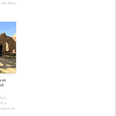
 del Acta
a en
ell
nys,
nt a
aya’a, en