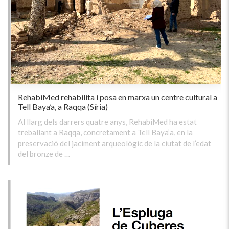
RehabiMed rehabilita i posa en marxa un centre cultural a
Tell Baya’a, a Raqqa (Síria)
Al llarg dels darrers quatre anys, RehabiMed ha estat
treballant a Raqqa, concretament a Tell Baya’a, en la
preservació del jaciment arqueològic de la ciutat de l’edat
del bronze de …