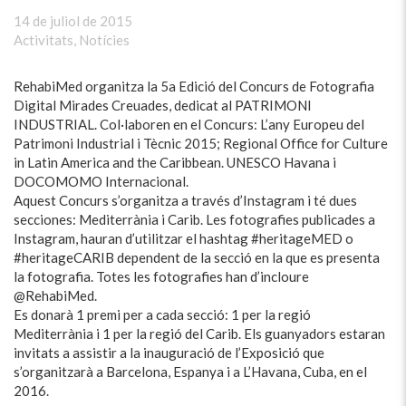
14 de juliol de 2015
Activitats
,
Notícies
RehabiMed organitza la 5a Edició del Concurs de Fotografia
Digital Mirades Creuades, dedicat al PATRIMONI
INDUSTRIAL. Col·laboren en el Concurs: L’any Europeu del
Patrimoni Industrial i Tècnic 2015; Regional Office for Culture
in Latin America and the Caribbean. UNESCO Havana i
DOCOMOMO Internacional.
Aquest Concurs s’organitza a través d’Instagram i té dues
secciones: Mediterrània i Carib. Les fotografies publicades a
Instagram, hauran d’utilitzar el hashtag #heritageMED o
#heritageCARIB dependent de la secció en la que es presenta
la fotografia. Totes les fotografies han d’incloure
@RehabiMed.
Es donarà 1 premi per a cada secció: 1 per la regió
Mediterrània i 1 per la regió del Carib. Els guanyadors estaran
invitats a assistir a la inauguració de l’Exposició que
s’organitzarà a Barcelona, Espanya i a L’Havana, Cuba, en el
2016.