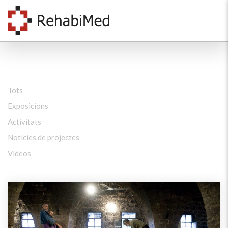
Tots
Exposicions
Activitats
Notícies de projectes
Vídeos