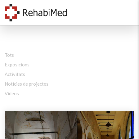
Tots
Exposicions
Activitats
Notícies de projectes
Vídeos