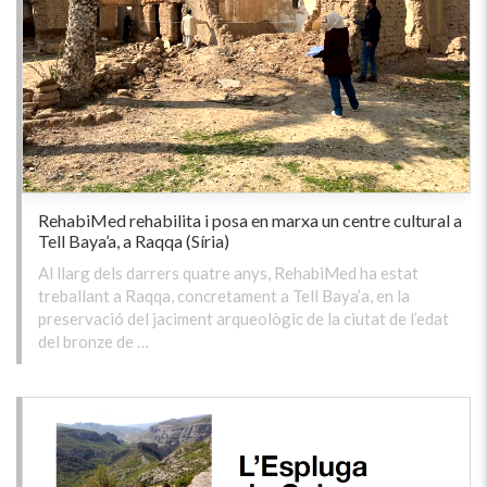
RehabiMed rehabilita i posa en marxa un centre cultural a
Tell Baya’a, a Raqqa (Síria)
Al llarg dels darrers quatre anys, RehabiMed ha estat
treballant a Raqqa, concretament a Tell Baya’a, en la
preservació del jaciment arqueològic de la ciutat de l’edat
del bronze de …