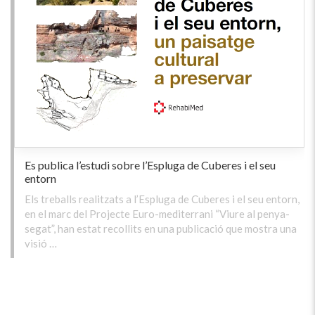
Es publica l’estudi sobre l’Espluga de Cuberes i el seu
entorn
Els treballs realitzats a l’Espluga de Cuberes i el seu entorn,
en el marc del Projecte Euro-mediterrani “Viure al penya-
segat”, han estat recollits en una publicació que mostra una
visió …