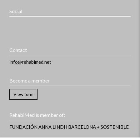
Social
Contact
info@rehabimed.net
Become a member
View form
RehabiMed is member of:
FUNDACIÓN ANNA LINDH
BARCELONA + SOSTENIBLE