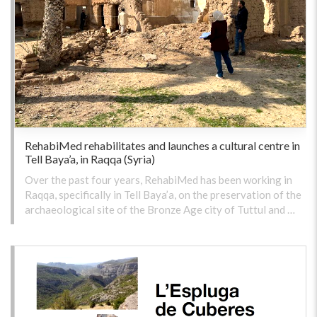
RehabiMed rehabilitates and launches a cultural centre in
Tell Baya’a, in Raqqa (Syria)
Over the past four years, RehabiMed has been working in
Raqqa, specifically in Tell Baya’a, on the preservation of the
archaeological site of the Bronze Age city of Tuttul and …