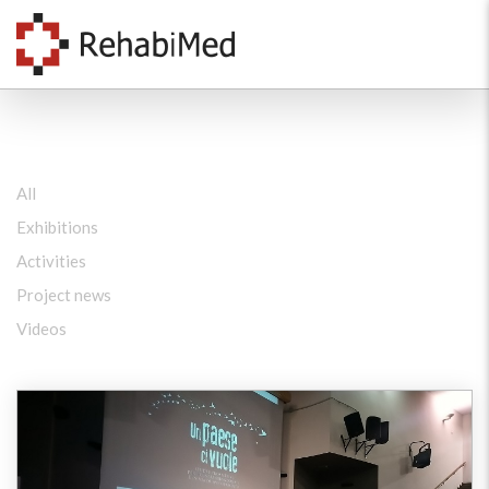
All
Exhibitions
Activities
Project news
Videos