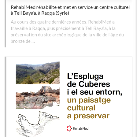
RehabiMed réhabilite et met en service un centre culturel
à Tell Baya’a, à Raqqa (Syrie)
Au cours des quatre dernières années, RehabiMed a
travaillé à Raqqa, plus précisément à Tell Baya’a, à la
préservation du site archéologique de la ville de l’âge du
bronze de …