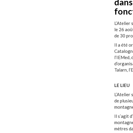
dans
fonc
L’Atelier
le 26 aoû
de 30 pro
Il a été 
Catalogne
l’IEMed, 
d’organis
Talarn, l
LE LIEU
L’Atelier
de plusie
montagne
Il s’agit 
montagne.
mètres da