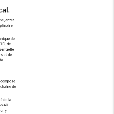
al.
ne, entre
plinaire
hnique de
CID, de
sentielle
rs et de
da.
as composé
 chaîne de
té de la
on 40
our y