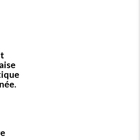
t
aise
tique
née.
re