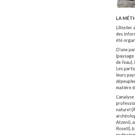
LA MÉT
L’Atelier 
des infor
été organi
D’une par
(paysage 
de l’eau),
Les parti
leurs pay
dépeuplem
matière d
L’analyse 
professio
naturel (
archéolog
Atzeni), 
Rosell), 
mythologi