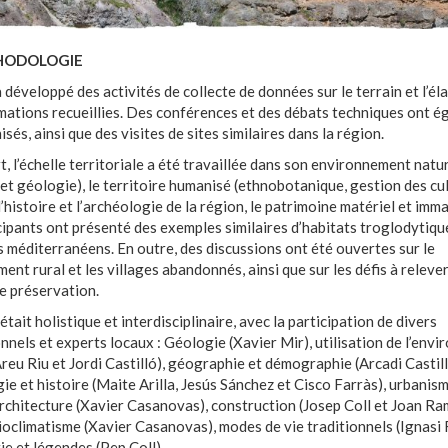
HODOLOGIE
a développé des activités de collecte de données sur le terrain et l’é
mations recueillies. Des conférences et des débats techniques ont 
sés, ainsi que des visites de sites similaires dans la région.
t, l’échelle territoriale a été travaillée dans son environnement natu
et géologie), le territoire humanisé (ethnobotanique, gestion des cu
 l’histoire et l’archéologie de la région, le patrimoine matériel et imma
cipants ont présenté des exemples similaires d’habitats troglodytiqu
s méditerranéens. En outre, des discussions ont été ouvertes sur le
ent rural et les villages abandonnés, ainsi que sur les défis à releve
e préservation.
était holistique et interdisciplinaire, avec la participation de divers
nnels et experts locaux : Géologie (Xavier Mir), utilisation de l’env
Àreu Riu et Jordi Castilló), géographie et démographie (Arcadi Castill
ie et histoire (Maite Arilla, Jesús Sánchez et Cisco Farràs), urbanis
architecture (Xavier Casanovas), construction (Josep Coll et Joan R
bioclimatisme (Xavier Casanovas), modes de vie traditionnels (Ignasi
e et légendes (Pep Coll).