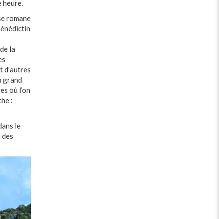
e heure.
ise romane
bénédictin
de la
es
t d’autres
n grand
es où l’on
he :
dans le
à des