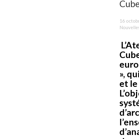
Cuber
16 octob
Nouvelle
L’At
Cube
euro
», qu
et l
L’obj
syst
d’ar
l’en
d’an