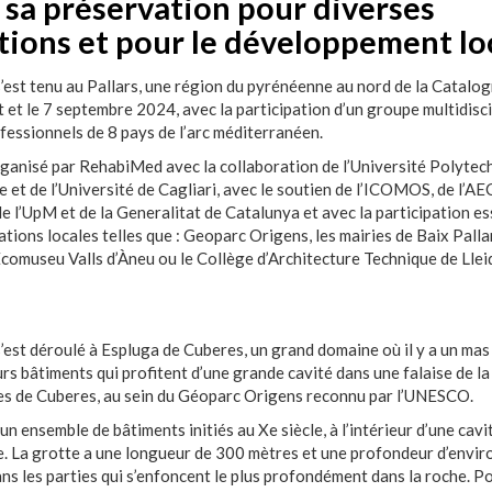
 sa préservation pour diverses
tions et pour le développement loc
 s’est tenu au Pallars, une région du pyrénéenne au nord de la Catalog
t et le 7 septembre 2024, avec la participation d’un groupe multidisci
fessionnels de 8 pays de l’arc méditerranéen.
organisé par RehabiMed avec la collaboration de l’Université Polytec
 et de l’Université de Cagliari, avec le soutien de l’ICOMOS, de l’AE
de l’UpM et de la Generalitat de Catalunya et avec la participation es
ations locales telles que : Geoparc Origens, les mairies de Baix Palla
’Ecomuseu Valls d’Àneu ou le Collège d’Architecture Technique de Llei
 s’est déroulé à Espluga de Cuberes, un grand domaine où il y a un m
urs bâtiments qui profitent d’une grande cavité dans une falaise de la
s de Cuberes, au sein du Géoparc Origens reconnu par l’UNESCO.
d’un ensemble de bâtiments initiés au Xe siècle, à l’intérieur d’une cavi
 La grotte a une longueur de 300 mètres et une profondeur d’envir
ns les parties qui s’enfoncent le plus profondément dans la roche. P