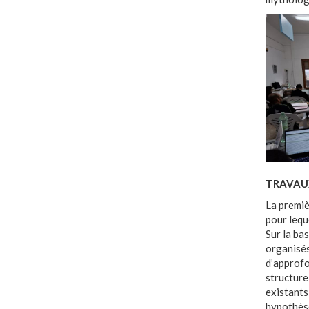
TRAVAUX
La premiè
pour lequ
Sur la ba
organisés
d’approfon
structure
existants
hypothèse