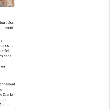
laboration
également
rel
ltures et
tériel.
es dans
r en
ironnement
ó),
me (Carlo
amon
 Ros) ou