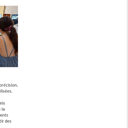
précision,
lisées.
mis
 la
ments
ir des