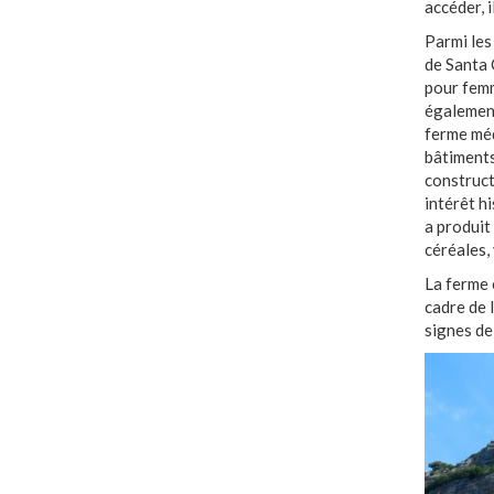
accéder, 
Parmi les
de Santa 
pour femme
également
ferme méd
bâtiments
construct
intérêt h
a produit
céréales,
La ferme 
cadre de 
signes de