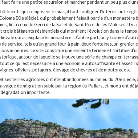
il faut faire une petite excursion et marcher pendant un peu plus d’un
 bâtiments qui composent le mas, il faut souligner l’intéressante égl
Coloma (XIe siècle), qui probablement faisait partie d’un monastère 
s, lié à ceux de Gerri de la Sal et de Sant Pere de les Maleses. Il y a
 trois bâtiments résidentiels qui montrent l’évolution dans le temps 
iévale qui a remplacé le monastère. D’autre part, on y trouve d’autr
 de service, tels qu’un grand four à pain, deux fontaines, un grenier e
ions mineures. Le site constitue une enceinte fermée et fortifiée d’u
istorique, autour de laquelle se trouve une série de champs en terrass
 tout ce qui est nécessaire à une économie autosuffisante et assez ric
 vignes, oliviers, potagers, élevage de chèvres et de moutons, etc.
et ses terres agricoles ont été abandonnées au milieu du 20e siècle, 
la vague de migration subie par la région du Pallars, et montrent déj
 dégradation importante.