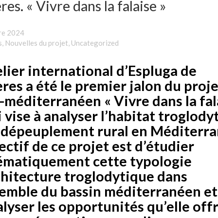
es. « Vivre dans la falaise »
re 2024
s
,
Nouvelles du projet
,
Uncategorized
elier international d’Espluga de
res a été le premier jalon du proje
-méditerranéen « Vivre dans la fal
i vise à analyser l’habitat troglody
e dépeuplement rural en Méditerra
ectif de ce projet est d’étudier
ématiquement cette typologie
chitecture troglodytique dans
semble du bassin méditerranéen et
alyser les opportunités qu’elle off