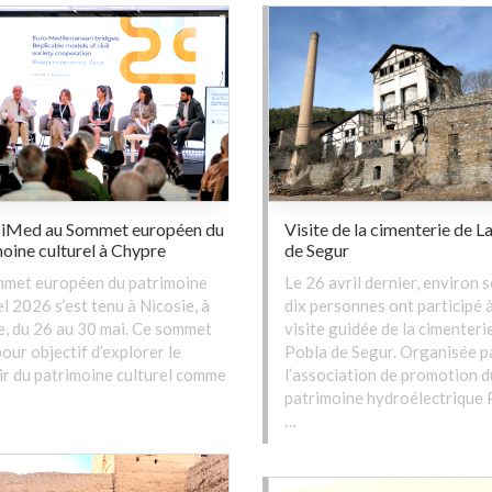
iMed au Sommet européen du
Visite de la cimenterie de L
oine culturel à Chypre
de Segur
mmet européen du patrimoine
Le 26 avril dernier, environ 
el 2026 s’est tenu à Nicosie, à
dix personnes ont participé 
, du 26 au 30 mai. Ce sommet
visite guidée de la cimenteri
pour objectif d’explorer le
Pobla de Segur. Organisée p
r du patrimoine culturel comme
l’association de promotion d
patrimoine hydroélectrique 
…