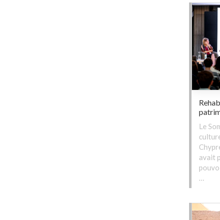
Rehab
patrim
Le So
cultur
Chypre
avait 
pouvoi
…