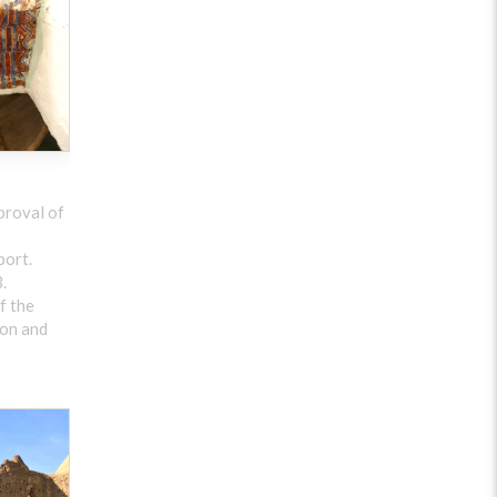
roval of
port.
.
f the
ion and