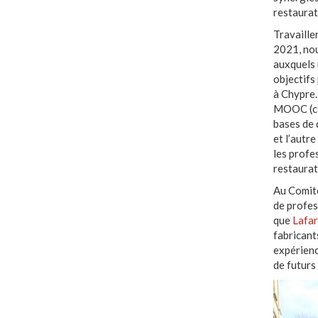
restaurati
Travailler
2021, nou
auxquels 
objectifs
à Chypre.
MOOC (cou
bases de 
et l’autr
les profes
restaurat
Au Comité
de profes
que
Lafar
fabricant
expérienc
de futur