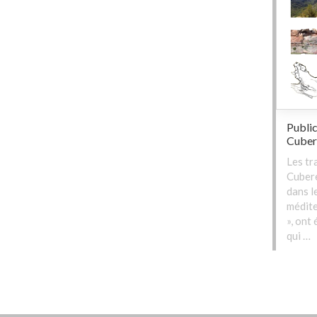
Public
Cuber
Les tr
Cubere
dans l
médite
», ont
qui …