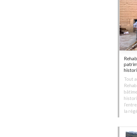
Rehabi
patrim
histor
Tout a
Rehabi
bâtime
histor
l’entr
la rég