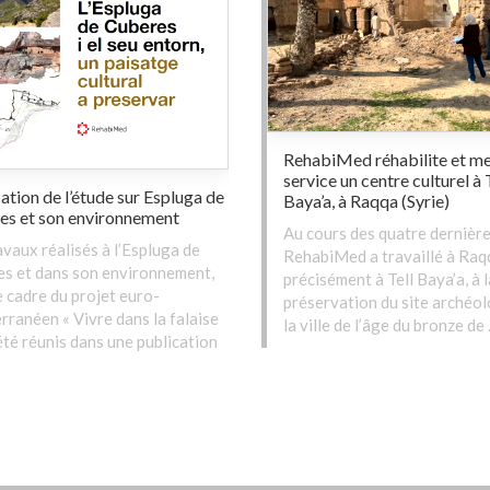
RehabiMed réhabilite et me
service un centre culturel à 
ation de l’étude sur Espluga de
Baya’a, à Raqqa (Syrie)
es et son environnement
Au cours des quatre dernièr
avaux réalisés à l’Espluga de
RehabiMed a travaillé à Raqq
s et dans son environnement,
précisément à Tell Baya’a, à l
e cadre du projet euro-
préservation du site archéo
rranéen « Vivre dans la falaise
la ville de l’âge du bronze de
 été réunis dans une publication