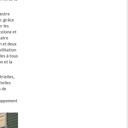
mestre
e, grâce
r les
celone et
uatre
n et deux
ilitation
les à tous
n et la
rielles,
telles
s de
eloppement