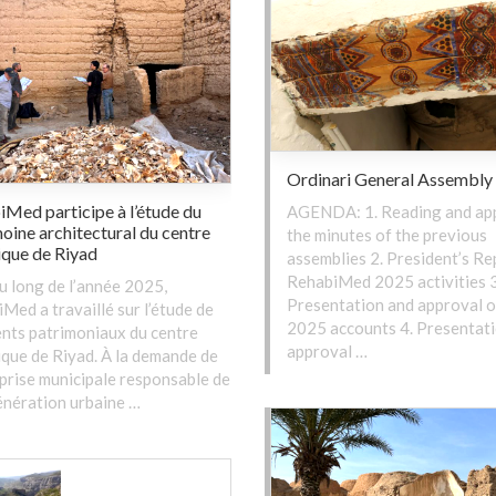
Ordinari General Assembly
Med participe à l’étude du
AGENDA: 1. Reading and app
oine architectural du centre
the minutes of the previous
ique de Riyad
assemblies 2. President’s Re
RehabiMed 2025 activities 3
u long de l’année 2025,
Presentation and approval o
Med a travaillé sur l’étude de
2025 accounts 4. Presentat
nts patrimoniaux du centre
approval …
ique de Riyad. À la demande de
eprise municipale responsable de
énération urbaine …