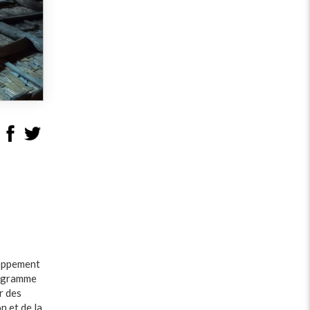
loppement
rogramme
r des
n et de la