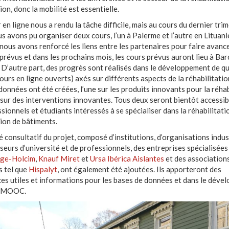
on, donc la mobilité est essentielle.
 en ligne nous a rendu la tâche difficile, mais au cours du dernier tri
s avons pu organiser deux cours, l’un à Palerme et l’autre en Lituani
nous avons renforcé les liens entre les partenaires pour faire avance
 prévus et dans les prochains mois, les cours prévus auront lieu à Bar
 D’autre part, des progrès sont réalisés dans le développement de q
rs en ligne ouverts) axés sur différents aspects de la réhabilitatio
données ont été créées, l’une sur les produits innovants pour la réhab
e sur des interventions innovantes. Tous deux seront bientôt accessib
sionnels et étudiants intéressés à se spécialiser dans la réhabilitatio
ion de bâtiments.
 consultatif du projet, composé d’institutions, d’organisations indust
seurs d’université et de professionnels, des entreprises spécialisées 
ge-Holcim
,
Knauf Miret
et
Ursa Ibérica Aislantes
et des association
s tel que
Hispalyt
, ont également été ajoutées. Ils apporteront des
es utiles et informations pour les bases de données et dans le dév
s MOOC.