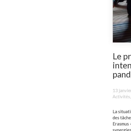
Le pr
inten
pand
13 janvi
Activités
La situat
des tâche
Erasmus +
synergies 