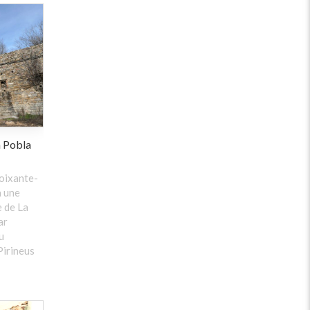
a Pobla
soixante-
à une
e de La
ar
u
Pirineus