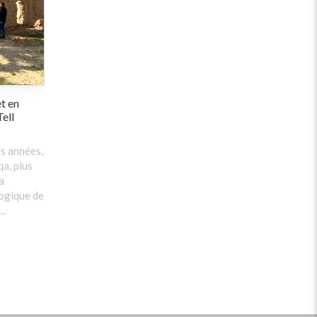
t en
Tell
es années,
a, plus
a
logique de
 …