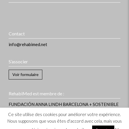
Contact
info@rehabimed.net
S’associer
Voir formulaire
RehabiMed est membre de :
FUNDACIÓN ANNA LINDH
BARCELONA + SOSTENIBLE
Ce site utilise des cookies pour améliorer votre expérience.
Nous supposons que vous êtes d'accord avec cela, mais vous
Informations légales
–
Note légale
–
Politique des cookies
– Copyright ©
2023 RehabiMed