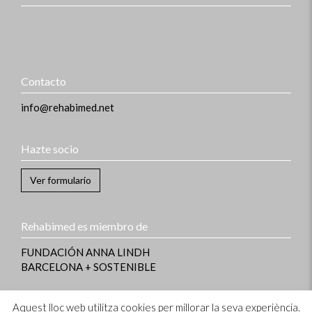
Contacto
info@rehabimed.net
Hazte socio
Ver formulario
Rehabimed es miembro de
FUNDACIÓN ANNA LINDH
BARCELONA + SOSTENIBLE
Aquest lloc web utilitza cookies per millorar la seva experiència.
Información legal
–
Aviso legal y Política de privacidad
–
Política de