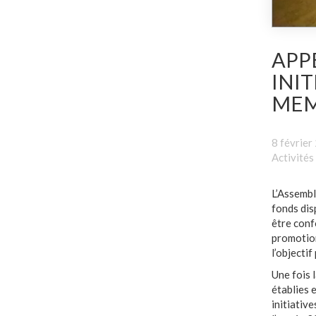
APP
INIT
MEM
8 février
Activités
L’Assembl
fonds dis
être confo
promotion
l’objecti
Une fois 
établies 
initiativ