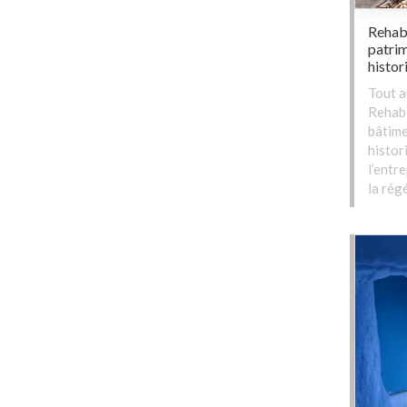
Rehabi
patrim
histor
Tout a
Rehabi
bâtime
histor
l’entr
la rég