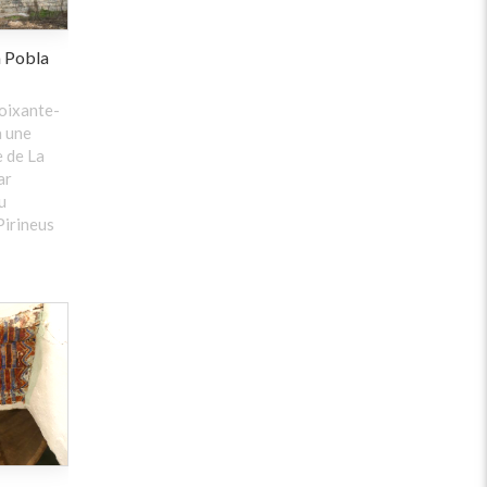
a Pobla
soixante-
à une
e de La
ar
u
Pirineus