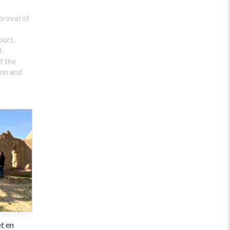
roval of
port.
.
f the
ion and
t en