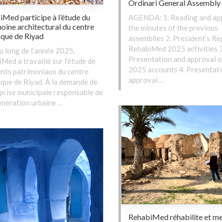
Ordinari General Assembly
Med participe à l’étude du
AGENDA: 1. Reading and app
oine architectural du centre
the minutes of the previous
ique de Riyad
assemblies 2. President’s Re
RehabiMed 2025 activities 3
u long de l’année 2025,
Presentation and approval o
Med a travaillé sur l’étude de
2025 accounts 4. Presentat
nts patrimoniaux du centre
approval …
ique de Riyad. À la demande de
eprise municipale responsable de
énération urbaine …
RehabiMed réhabilite et me