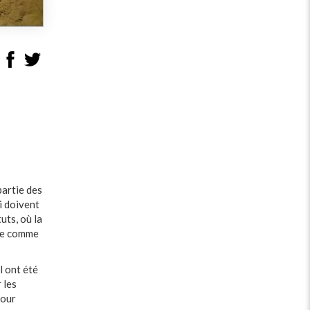
artie des
i doivent
uts, où la
nie comme
l ont été
 les
pour