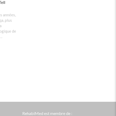
Tell
es années,
a, plus
a
logique de
 …
RehabiMed est membre de :