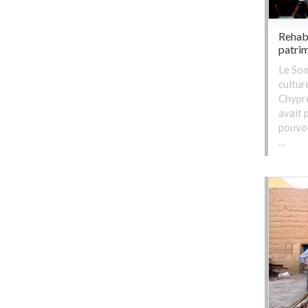
Rehab
patrim
Le So
cultur
Chypre
avait 
pouvoi
…