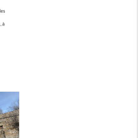
des
, à