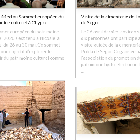
iMed au Sommet européen du
Visite de la cimenterie de L
oine culturel à Chypre
de Segur
mmet européen du patrimoine
Le 26 avril dernier, environ 
el 2026 s’est tenu à Nicosie, à
dix personnes ont participé 
, du 26 au 30 mai. Ce sommet
visite guidée de la cimenteri
pour objectif d’explorer le
Pobla de Segur. Organisée p
r du patrimoine culturel comme
l’association de promotion d
patrimoine hydroélectrique 
…