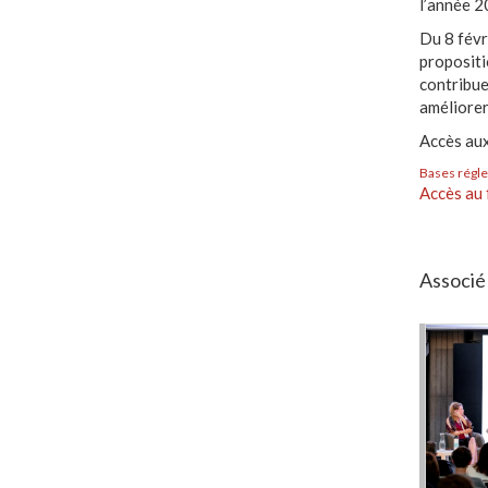
l’année 2
Du 8 févr
propositi
contribue
améliorer 
Accès au
Bases régl
Accès au 
Associé