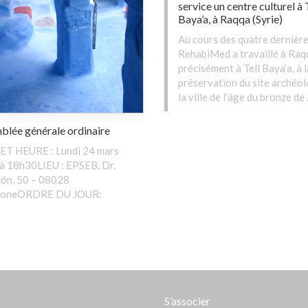
service un centre culturel à 
Baya’a, à Raqqa (Syrie)
Au cours des quatre dernièr
RehabiMed a travaillé à Raqq
précisément à Tell Baya’a, à l
préservation du site archéo
la ville de l’âge du bronze de
blée générale ordinaire
ET HEURE : Lundi 24 mars
à 18h30LIEU : EPSEB, Dr.
ón, 50 – 08028
loneORDRE DU JOUR:
t
S’associer