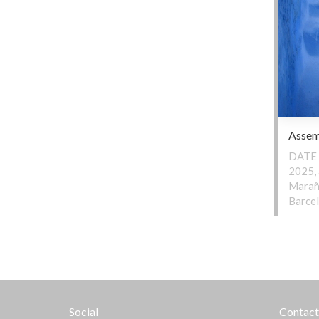
Assem
DATE 
2025, 
Marañ
Barce
Social
Contac