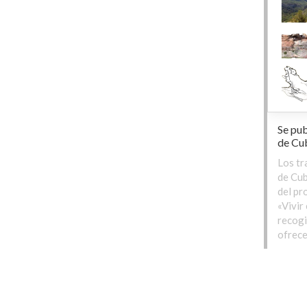
Se pub
de Cub
Los tr
de Cub
del pr
«Vivir
recogi
ofrece