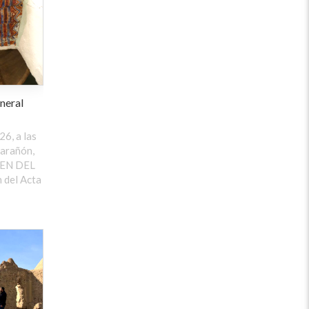
neral
26, a las
arañón,
DEN DEL
 del Acta