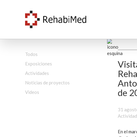
Todos
Visit
Exposiciones
Reha
Actividades
Anto
Noticias de proyectos
de 20
Videos
31 agost
Activida
En el mar