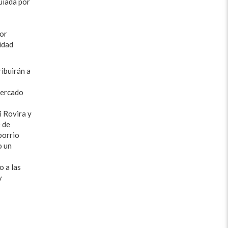
uiada por
lor
idad
ibuirán a
Mercado
i Rovira y
 de
borrio
o un
o a las
y