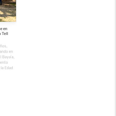
e en
 Tell
ños,
ando en
l Baya’a,
iento
 la Edad