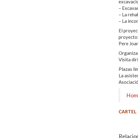
excavacio
– Excavac
– La rehab
– La inco
El proyec
proyecto
Pere Joan
Organizac
Visita di
Plazas li
La asiste
Asociaci
Hom
CARTEL
Relacio