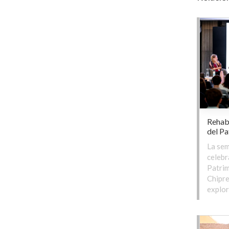
Rehab
del Pa
La sem
celebr
Patrim
Chipre
explor