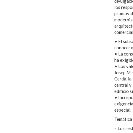
divulgaci
los respo
promovida
moderniza
arquitect
comercial
• El subs
conocer m
• La cons
ha exigid
• Los val
Josep M. 
Cerdà, la
central y
edificio s
• Incorpo
exigencia
especial.
Temática d
– Los res