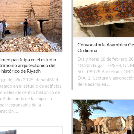
Convocatoria Asamblea Ge
Ordinaria
Día y hora: 18 de febrero 20
med participa en el estudio
trimonio arquitectónico del
18:30h Lugar: EPSEB, Dr. M
 histórico de Riyadh
50 – 08028 Barcelona OR
DIA: 1. Lectura y aprobación
argo del año 2025, RehabiMed
de la asamblea …
bajado en el estudio de edificios
oniales del centro histórico de
. A demanda de la empresa
pal responsable de la
eración …