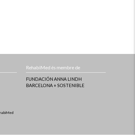
RehabiMed és membre de
FUNDACIÓN ANNA LINDH
BARCELONA + SOSTENIBLE
ehabiMed