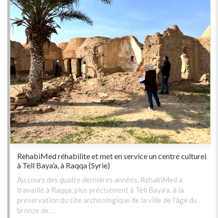
RehabiMed réhabilite et met en service un centre culturel
à Tell Baya’a, à Raqqa (Syrie)
Au cours des quatre dernières années, RehabiMed a
travaillé à Raqqa, plus précisément à Tell Baya’a, à la
préservation du site archéologique de la ville de l’âge du
bronze de …