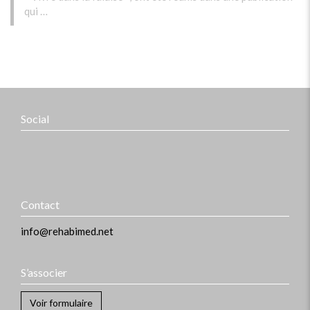
qui …
Social
Contact
info@rehabimed.net
S’associer
Voir formulaire