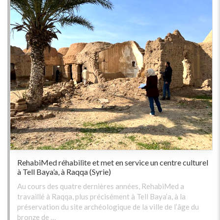
RehabiMed réhabilite et met en service un centre culturel
à Tell Baya’a, à Raqqa (Syrie)
Au cours des quatre dernières années, RehabiMed a
travaillé à Raqqa, plus précisément à Tell Baya’a, à la
préservation du site archéologique de la ville de l’âge du
bronze de …