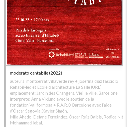
moderato cantabile (2022)
auteurs: montserrat villaverde rey + josefina diaz fasciolo
RehabiMed et École d’architecture La Salle (URL)
emplacement: Jardin des Orangers. Vieille ville. Barcelone
interprète: Anna Viklund avec le soutien de la
fondation Vallformosa + R.A.R.O Barcelone avec l’aide
d’Òscar Segovia, Xavier Simón,
Mila Ahedo, Deiane Fernández, Òscar Ruiz Balbís, Rodica Nitu,
Mohammad Iqbal,