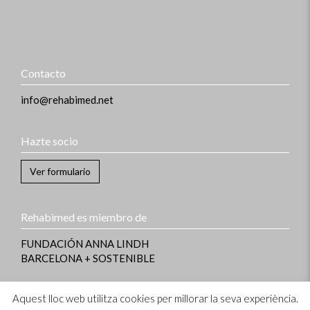
Contacto
info@rehabimed.net
Hazte socio
Ver formulario
Rehabimed es miembro de
FUNDACIÓN ANNA LINDH
BARCELONA + SOSTENIBLE
Aquest lloc web utilitza cookies per millorar la seva experiència.
Información legal
–
Aviso legal y Política de privacidad
–
Política de