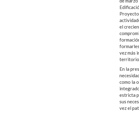
de marzo 
Edificaci
Proyecto 
actividad
el crecie
compromis
formación
formarles
vez más i
territorio
En la pre
necesidad
como la o
integrado
estricta 
sus neces
vez el pa