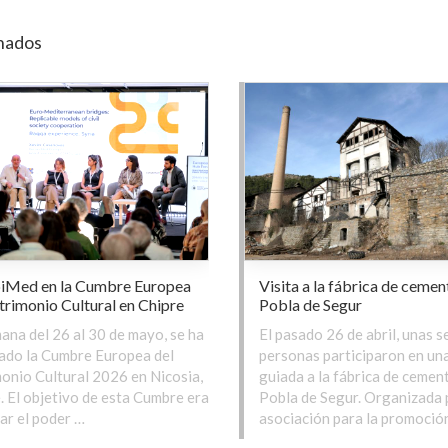
nados
iMed en la Cumbre Europea
Visita a la fábrica de cemen
trimonio Cultural en Chipre
Pobla de Segur
ana del 26 al 30 de mayo, se ha
El pasado 26 de abril, unas s
ado la Cumbre Europea del
personas participaron en una
onio Cultural 2026 en Nicosia,
guiada a la fábrica de cemen
. El objetivo de esta Cumbre era
Pobla de Segur. Organizada 
ar el poder …
asociación para la promoció