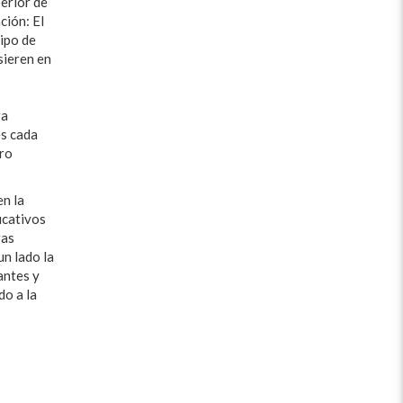
perior de
ción: El
ipo de
sieren en
ra
es cada
tro
en la
icativos
ras
n lado la
antes y
do a la