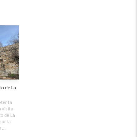
to de La
etenta
 visita
to de La
por la
n …