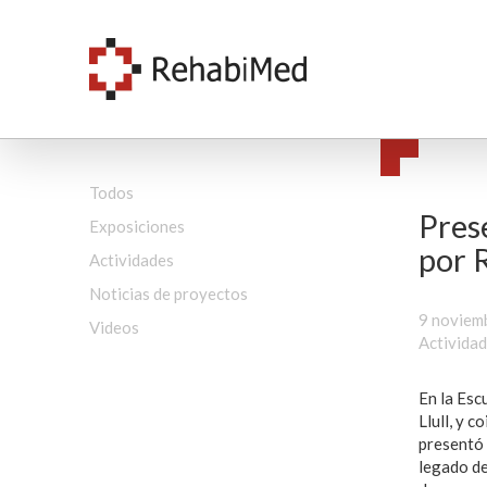
Todos
Prese
Exposiciones
por 
Actividades
Noticias de proyectos
9 noviem
Videos
Activida
En la Esc
Llull, y c
presentó 
legado de