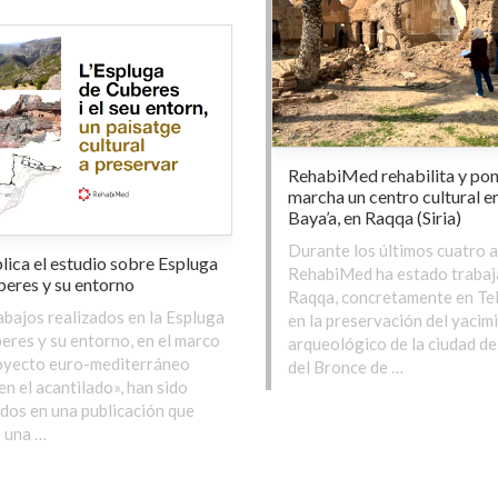
RehabiMed rehabilita y pon
marcha un centro cultural en
Baya’a, en Raqqa (Siria)
Durante los últimos cuatro a
lica el estudio sobre Espluga
RehabiMed ha estado trabaj
eres y su entorno
Raqqa, concretamente en Tel
abajos realizados en la Espluga
en la preservación del yacim
eres y su entorno, en el marco
arqueológico de la ciudad de
oyecto euro-mediterráneo
del Bronce de …
 en el acantilado», han sido
dos en una publicación que
 una …