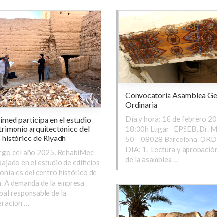
Convocatoria Asamblea Ge
Ordinaria
Día y hora: 18 de febrero 20
med participa en el estudio
trimonio arquitectónico del
18:30h Lugar: EPSEB, Dr. M
 histórico de Riyadh
50 – 08028 Barcelona OR
DIA: 1. Lectura y aprobación
argo del año 2025, RehabiMed
de la asamblea …
bajado en el estudio de edificios
oniales del centro histórico de
. A demanda de la empresa
pal responsable de la
eración …