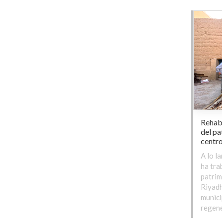
Rehabi
del pa
centro
A lo l
ha tra
patrim
Riyadh
munici
regen