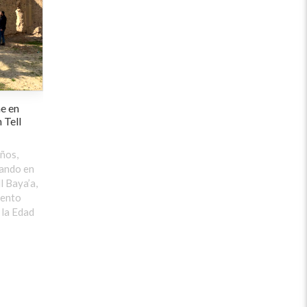
e en
 Tell
ños,
ando en
l Baya’a,
iento
 la Edad