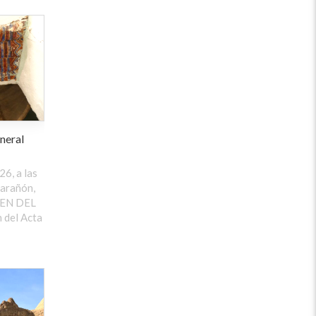
neral
26, a las
arañón,
DEN DEL
 del Acta