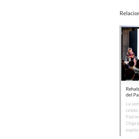
Relacio
Rehab
del Pa
La sem
celebr
Patrim
Chipre
explor