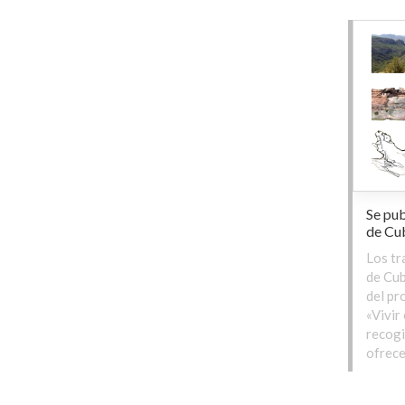
Se pub
de Cub
Los tr
de Cub
del pr
«Vivir
recogi
ofrece