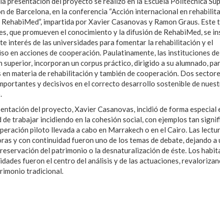
la presentación del proyecto se realizó en la Escuela Politécnica Su
ón de Barcelona, en la conferencia “Acción internacional en rehabilita
RehabiMed”, impartida por Xavier Casanovas y Ramon Graus. Este t
es, que promueven el conocimiento y la difusión de RehabiMed, se in
nte interés de las universidades para fomentar la rehabilitación y el
o en acciones de cooperación. Paulatinamente, las instituciones de
 superior, incorporan un corpus práctico, dirigido a su alumnado, pa
 en materia de rehabilitación y también de cooperación. Dos sector
mportantes y decisivos en el correcto desarrollo sostenible de nues
.
sentación del proyecto, Xavier Casanovas, incidió de forma especial 
 de trabajar incidiendo en la cohesión social, con ejemplos tan signif
peración piloto llevada a cabo en Marrakech o en el Cairo. Las lectu
ras y con continuidad fueron uno de los temas de debate, dejando a u
preservación del patrimonio o la desnaturalización de éste. Los habit
idades fueron el centro del análisis y de las actuaciones, revalorizan
trimonio tradicional.