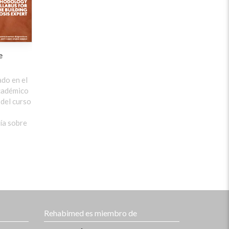
e
do en el
cadémico
 del curso
ía sobre
Rehabimed es miembro de