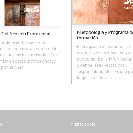
Metodología y Programa d
Calificación Profesional
formación
or de la edificación y la
El programa de estudios crea
ucción en Europa es uno de los
proyecto es un documentoa
es que más ha sufrido la crisis
que comunica la información
ica en estos últimos años, y
y define lasexpectativas y
 por muchas …
responsabilidades. Es una gu
lo que seespera de …
to
Hazte socio