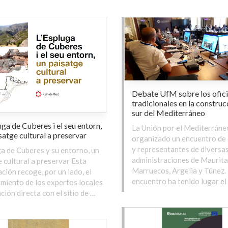
Debate UfM sobre los ofic
tradicionales en la construc
sur del Mediterráneo
uga de Cuberes i el seu entorn,
La Unión por el Mediterráne
satge cultural a preservar
organizado un encuentro de
y representantes de diversa
a de Cuberes y su entorno, un
administraciones de Maurita
e cultural a preservar Esta
Marruecos, Argelia y Túnez. 
ación recoge, por un lado, el
encuentro ha tenido lugar el
miento de los expertos locales
ación directa con el sitio de …