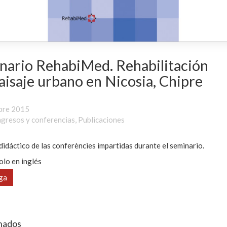
nario RehabiMed. Rehabilitación
aisaje urbano en Nicosia, Chipre
bre 2015
gresos y conferencias
,
Publicaciones
didáctico de las conferències impartidas durante el seminario.
olo en inglés
ga
nados