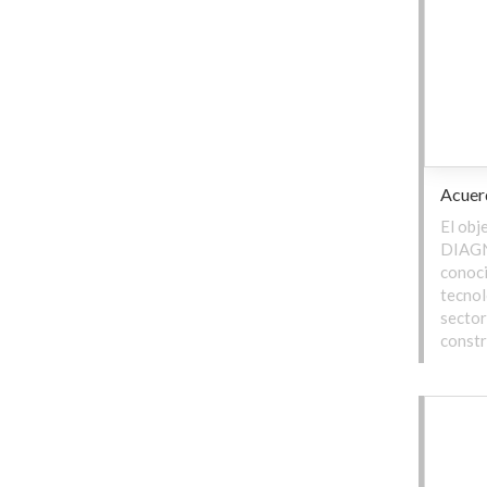
Acuer
El obj
DIAGNO
conoci
tecnol
sector 
constr