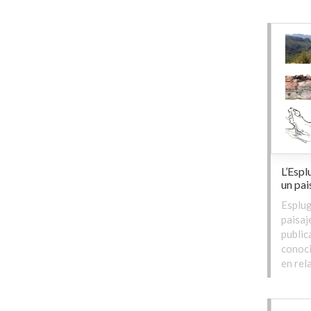
L’Espl
un pai
Esplug
paisaj
public
conoci
en rel