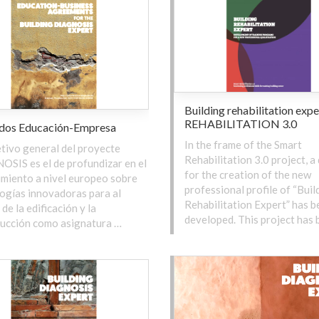
Building rehabilitation expe
REHABILITATION 3.0
dos Educación-Empresa
In the frame of the Smart
etivo general del proyecte
Rehabilitation 3.0 project, 
SIS es el de profundizar en el
for the creation of the new
miento a nivel europeo sobre
professional profile of “Buil
ogías innovadoras para al
Rehabilitation Expert” has b
de la edificación y la
developed. This project has
ucción como asignatura …