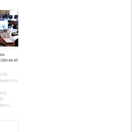
ios
ción en el
o ha
 expertos
s
nia,
El
 día 6 …