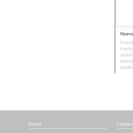
Nueva 
El sect
constr
sector
económ
donde,
Social
Contac