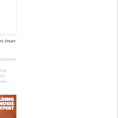
rt. Smart
a document
ding
een
 been …