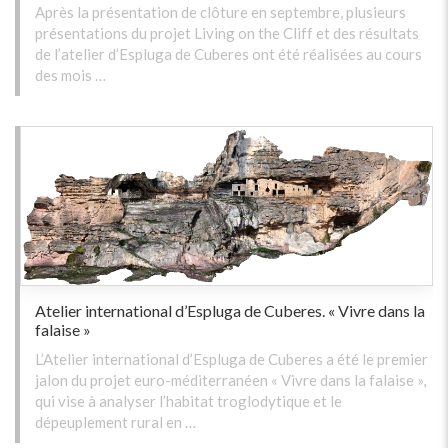
Après la présentation de clôture en septembre, plusieurs
présentations du projet Living on the Cliff et des résultats
de l’atelier d’Espluga de Cuberes ont été réalisées au cours
des mois …
Atelier international d’Espluga de Cuberes. « Vivre dans la
falaise »
L’Atelier international d’Espluga de Cuberes a été le premier
jalon du projet euro-méditerranéen « Vivre dans la falaise »,
qui vise à analyser l’habitat troglodytique et le
dépeuplement rural en …