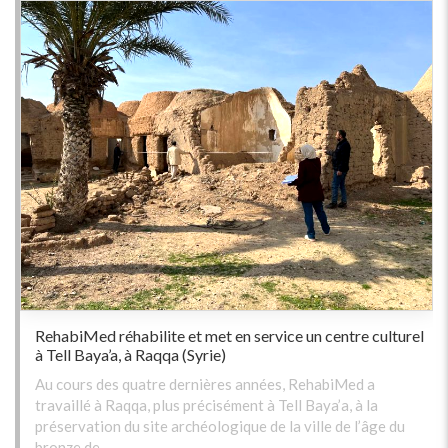
RehabiMed réhabilite et met en service un centre culturel
à Tell Baya’a, à Raqqa (Syrie)
Au cours des quatre dernières années, RehabiMed a
travaillé à Raqqa, plus précisément à Tell Baya’a, à la
préservation du site archéologique de la ville de l’âge du
bronze de …