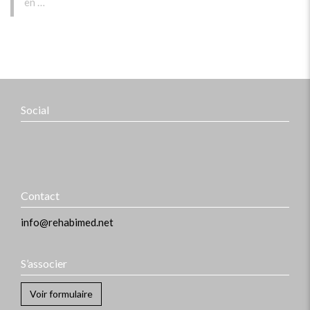
en …
Social
Contact
info@rehabimed.net
S’associer
Voir formulaire