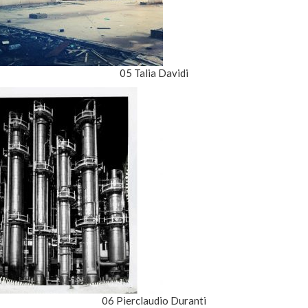
05 Talia Davidi
06 Pierclaudio Duranti