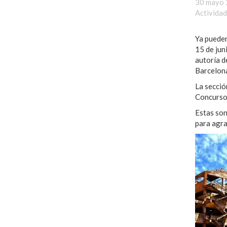
30 mayo
Activida
Ya pueden
15 de jun
autoría d
Barcelon
La secció
Concurso
Estas son
para agra