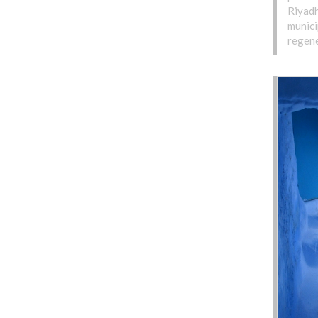
Riyadh
munici
regene