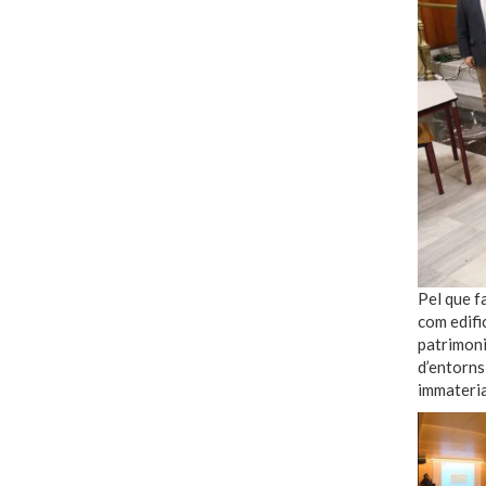
Pel que fa
com edifi
patrimoni
d’entorns
immateria