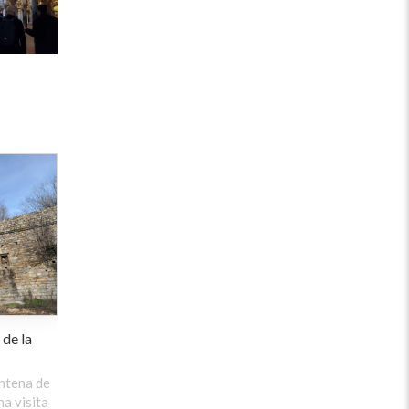
 de la
antena de
na visita