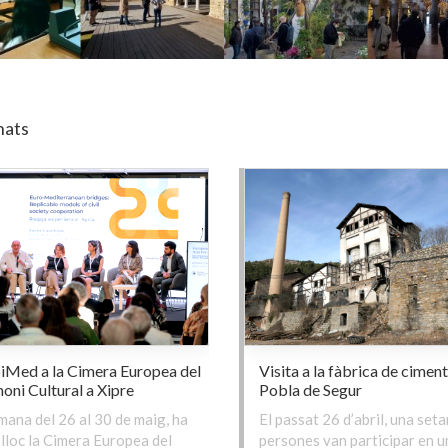
nats
iMed a la Cimera Europea del
Visita a la fàbrica de ciment
oni Cultural a Xipre
Pobla de Segur
mana del 26 al 30 de maig, ha
El passat 26 d’abril, una set
 lloc la Cimera Europea del
persones van participar en u