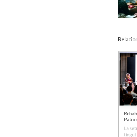
Relacio
Rehab
Patrim
La set
tingut