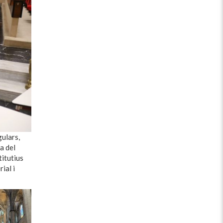
gulars,
a del
titutius
ial i