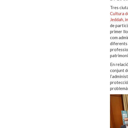
Tres ciut
Cultura d
Jeddah, i
de partic
primer llo
com admin
diferents
profession
patrimoni 
En relaci
conjunt d
l’administ
protecció
problemàti