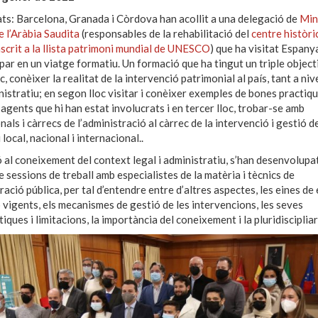
ats: Barcelona, Granada i Còrdova han acollit a una delegació de
Min
e l’Aràbia Saudita
(responsables de la rehabilitació del
centre històri
nscrit a la llista patrimoni mundial de UNESCO
) que ha visitat Espanya
ipar en un viatge formatiu. Un formació que ha tingut un triple object
c, conèixer la realitat de la intervenció patrimonial al país, tant a nive
istratiu; en segon lloc visitar i conèixer exemples de bones practique
 agents que hi han estat involucrats i en tercer lloc, trobar-se amb
als i càrrecs de l’administració al càrrec de la intervenció i gestió d
local, nacional i internacional..
ó al coneixement del context legal i administratiu, s’han desenvolupa
e sessions de treball amb especialistes de la matèria i tècnics de
ració pública, per tal d’entendre entre d’altres aspectes, les eines de 
 vigents, els mecanismes de gestió de les intervencions, les seves
ques i limitacions, la importància del coneixement i la pluridiscipliar