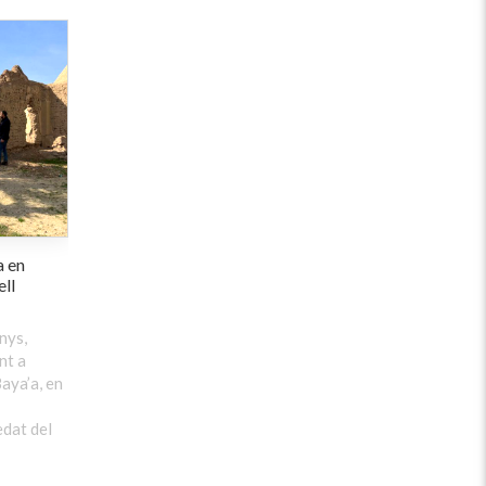
a en
ell
nys,
nt a
aya’a, en
edat del