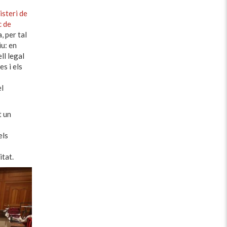
isteri de
c de
, per tal
iu: en
ll legal
s i els
el
t un
els
itat.