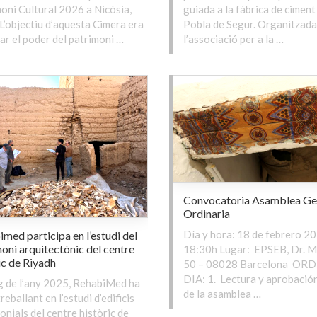
oni Cultural 2026 a Nicòsia,
guiada a la fàbrica de ciment
 L’objectiu d’aquesta Cimera era
Pobla de Segur. Organitzada
ar el poder del patrimoni …
l’associació per a la …
Convocatoria Asamblea Ge
Ordinaria
Día y hora: 18 de febrero 20
med participa en l’estudi del
oni arquitectònic del centre
18:30h Lugar: EPSEB, Dr. M
ic de Riyadh
50 – 08028 Barcelona OR
DIA: 1. Lectura y aprobación
rg de l’any 2025, RehabiMed ha
de la asamblea …
reballant en l’estudi d’edificis
onials del centre històric de