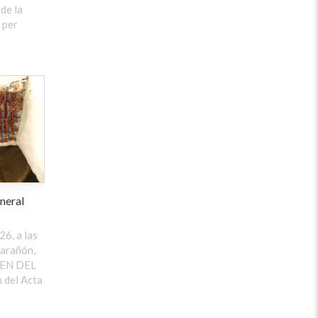
 de la
 per
neral
26, a las
arañón,
DEN DEL
 del Acta