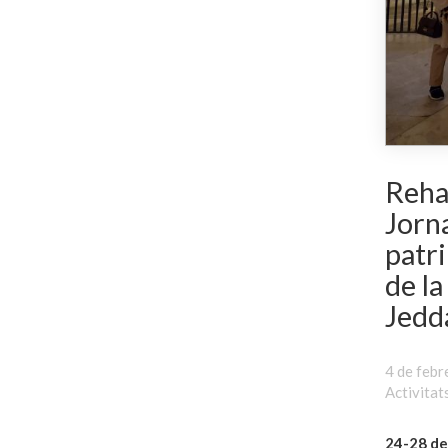
Reha
Jorn
patri
de la
Jedd
4 de febr
Activitat
24-28 de