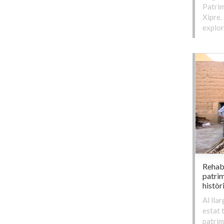
Patrim
Xipre.
explor
Rehabi
patrim
històr
Al lla
estat t
patrim