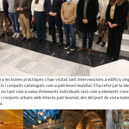
 a les bones pràctiques s’han visitat tant intervencions a edificis sin
cis i conjunts catalogats com a patrimoni mundial. S’ha reforçat la ide
 no tant com a suma d’elements individuals sinó com a elements cons
 i conjunts urbans amb interès patrimonial, des del punt de vista mater
l.