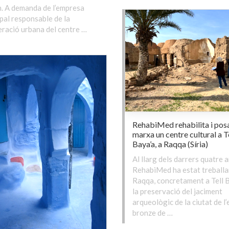
. A demanda de l’empresa
pal responsable de la
ració urbana del centre …
RehabiMed rehabilita i pos
marxa un centre cultural a T
Baya’a, a Raqqa (Síria)
Al llarg dels darrers quatre a
RehabiMed ha estat treballa
Raqqa, concretament a Tell B
la preservació del jaciment
arqueològic de la ciutat de l’
bronze de …