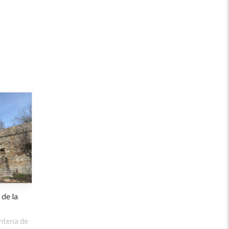
 de la
antena de