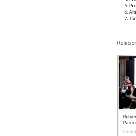
Pre
Alt
Tor
Relacio
Rehab
Patrim
La set