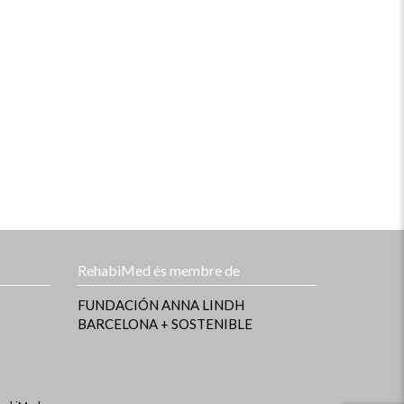
RehabiMed és membre de
FUNDACIÓN ANNA LINDH
BARCELONA + SOSTENIBLE