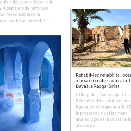
onials del centre històric de
. A demanda de l’empresa
pal responsable de la
ració urbana del centre …
RehabiMed rehabilita i pos
marxa un centre cultural a T
Baya’a, a Raqqa (Síria)
Al llarg dels darrers quatre a
RehabiMed ha estat treballa
Raqqa, concretament a Tell B
la preservació del jaciment
arqueològic de la ciutat de l’
bronze de …