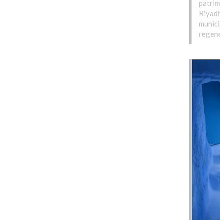
patrim
Riyadh
munici
regene