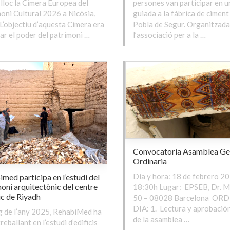
 lloc la Cimera Europea del
persones van participar en u
oni Cultural 2026 a Nicòsia,
guiada a la fàbrica de ciment
 L’objectiu d’aquesta Cimera era
Pobla de Segur. Organitzada
ar el poder del patrimoni …
l’associació per a la …
Convocatoria Asamblea Ge
Ordinaria
Día y hora: 18 de febrero 20
med participa en l’estudi del
oni arquitectònic del centre
18:30h Lugar: EPSEB, Dr. M
ic de Riyadh
50 – 08028 Barcelona OR
DIA: 1. Lectura y aprobación
rg de l’any 2025, RehabiMed ha
de la asamblea …
reballant en l’estudi d’edificis