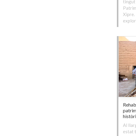
tingut
Patrim
Xipre.
explor
Rehabi
patrim
històr
Al lla
estat t