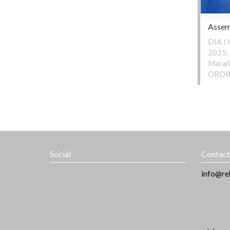
Assemb
DIA I 
2025, 
Marañ
ORDRE
Social
Contac
info@re