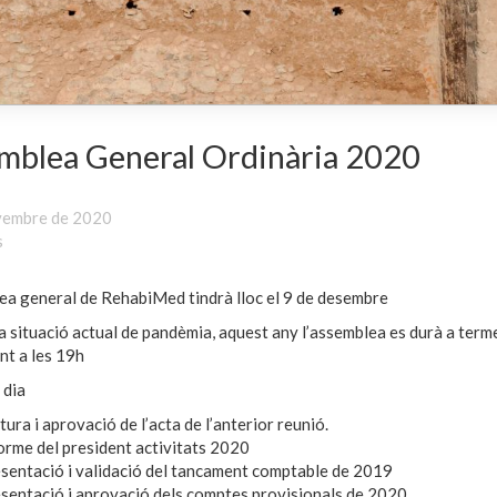
mblea General Ordinària 2020
vembre de 2020
s
ea general de RehabiMed tindrà lloc el 9 de desembre
a situació actual de pandèmia, aquest any l’assemblea es durà a term
nt a les 19h
 dia
tura i aprovació de l’acta de l’anterior reunió.
orme del president activitats 2020
sentació i validació del tancament comptable de 2019
sentació i aprovació dels comptes provisionals de 2020