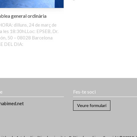
lea general ordinària
HORA: dilluns, 24 de març de
a les 18:30hLLoc: EPSEB, Dr.
ón, 50 – 08028 Barcelona
 DEL DIA:
te
Fes-te soci
habimed.net
Veure formulari