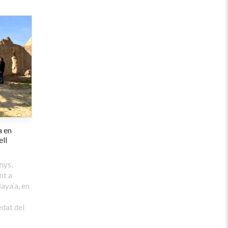
a en
ell
nys,
nt a
aya’a, en
edat del