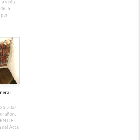
na visita
 de la
 per
neral
26, a las
arañón,
DEN DEL
 del Acta