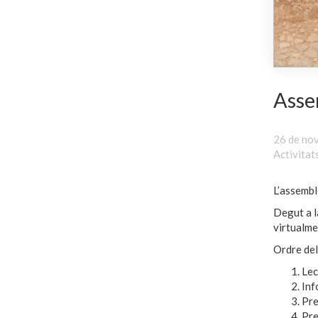
Asse
26 de no
Activitat
L’assembl
Degut a l
virtualme
Ordre del
Lec
Inf
Pre
Pre