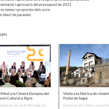
sentació i aprovació del pressupost de 2021
res temes i propostes dels socis
n obert de paraules
nats
iMed a la Cimera Europea del
Visita a la fàbrica de ciment
oni Cultural a Xipre
Pobla de Segur
mana del 26 al 30 de maig, ha
El passat 26 d’abril, una set